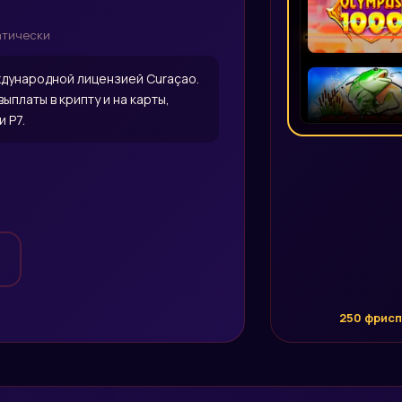
атически
дународной лицензией Curaçao.
ыплаты в крипту и на карты,
 Р7.
250 фрис