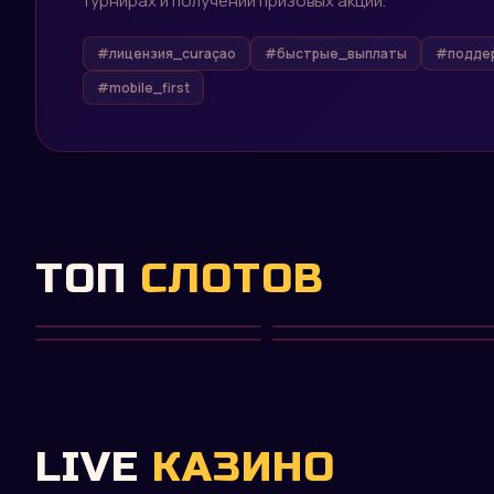
турнирах и получении призовых акций.
#лицензия_curaçao
#быстрые_выплаты
#подде
#mobile_first
ТОП
СЛОТОВ
Gates of Olympus 1000
Big Bass Bonanza
HOT
Hot Fruit
Phoenix Rising
NEW
PRAGMATIC PLAY
PRAGMATIC PLAY
MICROGAMING
PLAY’N GO
LIVE
КАЗИНО