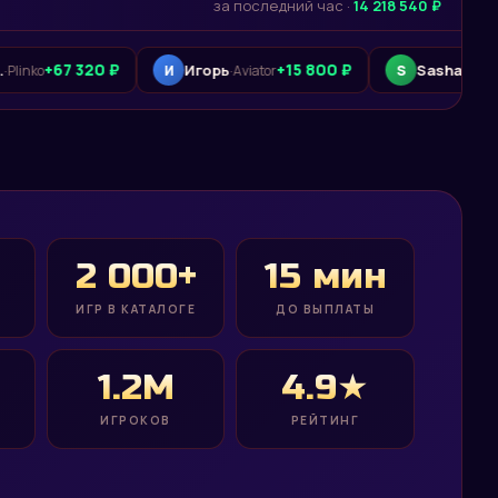
за последний час ·
14 218 540 ₽
 320 ₽
+15 800 ₽
+42 0
Игорь
Sasha**
И
·
Aviator
S
·
Mines
2 000+
15 мин
ИГР В КАТАЛОГЕ
ДО ВЫПЛАТЫ
%
1.2M
4.9★
ИГРОКОВ
РЕЙТИНГ