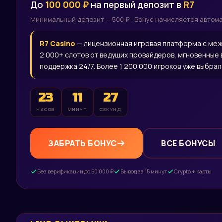
До
100 000 ₽
на первый депозит в
R7
Минимальный депозит — 500 ₽ · Бонус начисляется автом
R7 Casino
— лицензионная игровая платформа с меж
2 000+ слотов от ведущих провайдеров, мгновенные в
поддержка 24/7. Более 1 200 000 игроков уже выбрали
23
11
25
ЧАСОВ
МИНУТ
СЕКУНД
ЗАБРАТЬ БОНУС
ВСЕ БОНУСЫ
Без верификации до 50 000 ₽
Вывод за 15 минут
Crypto + карты