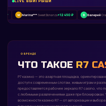
LIVE ВЫИГРЫШИ
+12 450 ₽
+2
Marina***
Валерий
M
·
Sweet Bonanza
В
·
Crazy Time
О БРЕНДЕ
ЧТО ТАКОЕ
R7 CA
Р7 казино — это азартная площадка, ориентирован
доступ к современным слотам, живым играм и раз
предоставляется рабочее зеркало R7 casino, что п
с любимыми развлечениями даже при блокировках. У
возможности казино R7 — от авторизации и выбора 