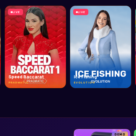
LIVE
LIVE
R
Speed Baccarat
Ice Fishing
PRAGMATIC
EVOLUTION
DEMO